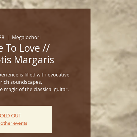
28
  |  
Megalochori
 To Love //
tis Margaris
perience is filled with evocative
 rich soundscapes,
magic of the classical guitar.
OLD OUT
other events