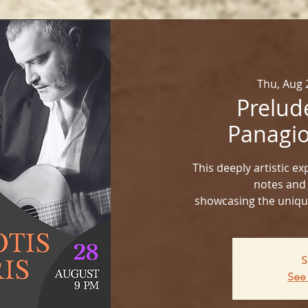
Thu, Aug 
Prelude
Panagio
This deeply artistic ex
notes and
showcasing the unique 
S
See 