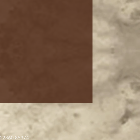
α
 22860 85374