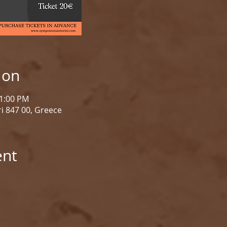
ion
11:00 PM
i 847 00, Greece
ent